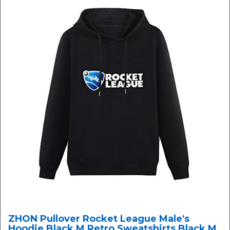
ZHON Pullover Rocket League Male's
Hoodie Black M Retro Sweatshirts Black M