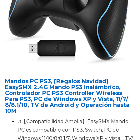
Mandos PC PS3, [Regalos Navidad]
EasySMX 2.4G Mando PS3 Inalámbrico,
Controlador PC PS3 Controller Wireless
Para PS3, PC de Windows XP y Vista, 11/7/
8/8.1/10, TV de Android y Operación hasta
10M
♫【Compatibilidad Amplia】EasySMX Mando
PC es compatible con PS3, Switch, PC de
Windows 11/10/8/8.1/7, Windows XP y Vista, , TV/