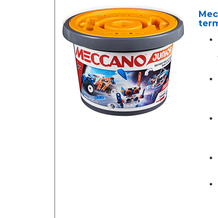
Mec
term