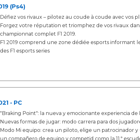
019 (Ps4)
Défiez vos rivaux – pilotez au coude à coude avec vos pl
Forgez votre réputation et triomphez de vos rivaux dan
championnat complet F1 2019.
F1 2019 comprend une zone dédiée esports informant les
des F1 esports series
021 - PC
"Braking Point": la nueva y emocionante experiencia de la
Nuevas formas de jugar: modo carrera para dos jugadores
Modo Mi equipo: crea un piloto, elige un patrocinador y
un compañero de equipo y competid como la 11.ª escuderí