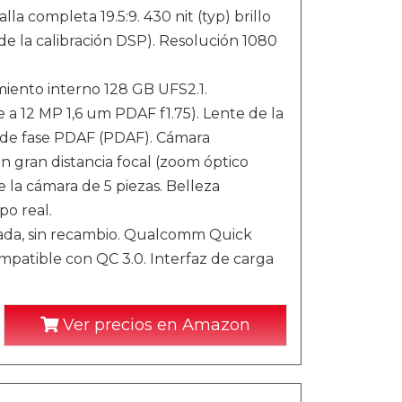
a completa 19.5:9. 430 nit (typ) brillo
e la calibración DSP). Resolución 1080
ento interno 128 GB UFS2.1.
 a 12 MP 1,6 um PDAF f1.75). Lente de la
 de fase PDAF (PDAF). Cámara
n gran distancia focal (zoom óptico
e la cámara de 5 piezas. Belleza
po real.
rada, sin recambio. Qualcomm Quick
ompatible con QC 3.0. Interfaz de carga
Ver precios en Amazon