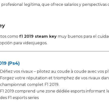
n profesional legítima, que ofrece salarios y perspectiv
ey
ctos como
f1 2019 steam key
muy buenos para el cuidad
 opción para videojuegos.
019 (Ps4)
Défiez vos rivaux – pilotez au coude à coude avec vos pl
Forgez votre réputation et triomphez de vos rivaux dan
championnat complet F1 2019.
F1 2019 comprend une zone dédiée esports informant les
des F1 esports series