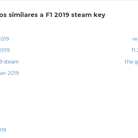
s similares a F1 2019 steam key
2019
re
2019
f1
19 steam
the g
ger 2019
019