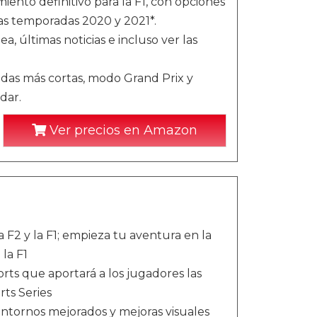
ento definitivo para la F1, con opciones
as temporadas 2020 y 2021*.
ea, últimas noticias e incluso ver las
adas más cortas, modo Grand Prix y
dar.
Ver precios en Amazon
la F2 y la F1; empieza tu aventura en la
 la F1
orts que aportará a los jugadores las
rts Series
entornos mejorados y mejoras visuales