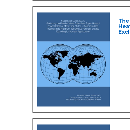
The 
Heat
Excl