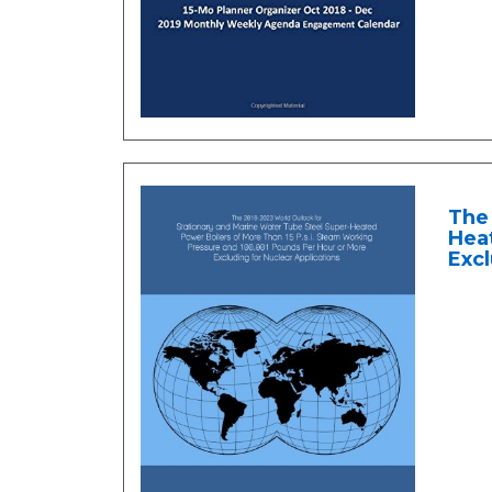
The 
Heat
Excl