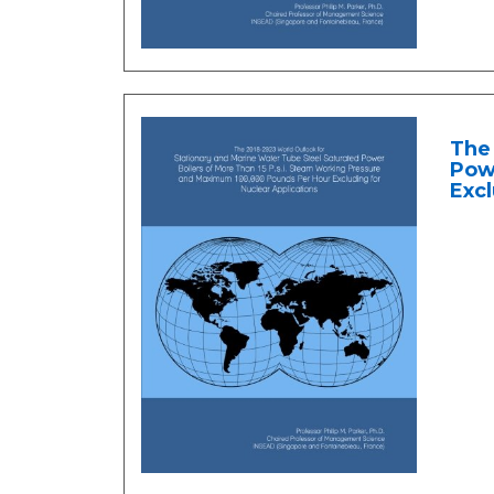
The 
Powe
Excl