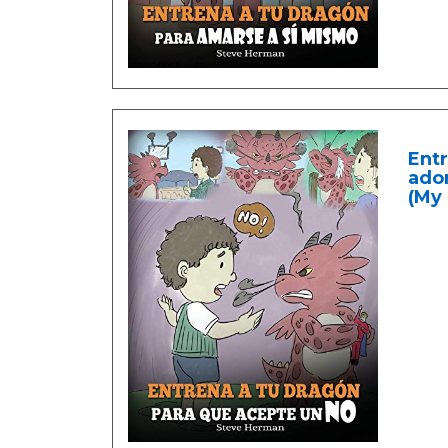
Entr
ador
(My