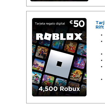
Tarj
Rift