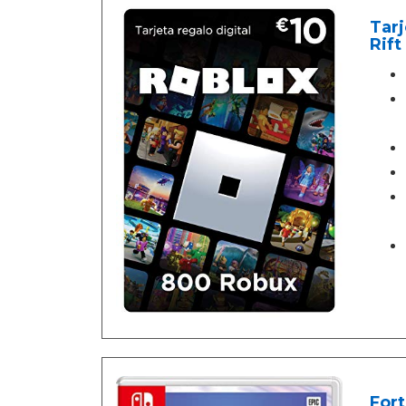
Tarj
Rift
For