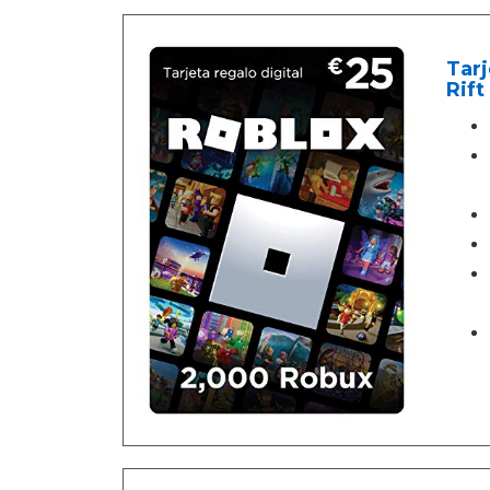
Tarj
Rift