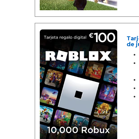
Tarj
de j