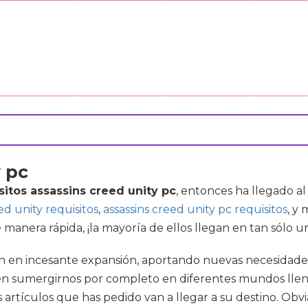
y pc
sitos assassins creed unity pc
, entonces ha llegado 
ed unity requisitos
,
assassins creed unity pc requisitos
, y
anera rápida, ¡la mayoría de ellos llegan en tan sólo uno
án en incesante expansión, aportando nuevas necesidades
n sumergirnos por completo en diferentes mundos llenos
 artículos que has pedido van a llegar a su destino. Ob