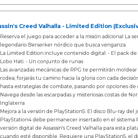
ssin's Creed Valhalla - Limited Edition (Exclus
Reserva el juego para acceder a la misión adicional La s
legendario Berserker nórdico que busca venganza
La Limited Edition incluye contenido digital: - El pack 
Lobo Hati. - Un conjunto de runas
Las avanzadas mecánicas de RPG te permitirán moldear 
rodea; forjarás tu camino hacia la gloria con cada decisi
hasta estrategias de combate, pasando por opciones de 
Navega desde las escarpadas y misteriosas costas de No
Inglaterra
Mejora a la versión de PlayStation5: El disco Blu-ray del 
PlayStation4 debe permanecer insertado en el sistema P
versión digital de Assassin's Creed Valhalla para esta pla
cuando esté disponible. Requiere una PlayStation5, el d