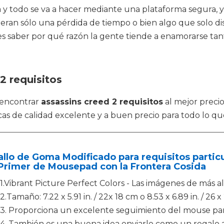
nea y todo se va a hacer mediante una plataforma segura,
s eran sólo una pérdida de tiempo o bien algo que solo d
es saber por qué razón la gente tiende a enamorarse tan
2 requisitos
 encontrar
assassins creed 2 requisitos
al mejor precio
rcas de calidad excelente y a buen precio para todo lo qu
llo de Goma Modificado para requisitos particu
Primer de Mousepad con la Frontera Cosida
1.Vibrant Picture Perfect Colors - Las imágenes de más al
2.Tamaño: 7.22 x 5.91 in. / 22x 18 cm o 8.53 x 6.89 in. / 26 x
3. Proporciona un excelente seguimiento del mouse par
4. También es una buena idea enviarlo como un regalo a