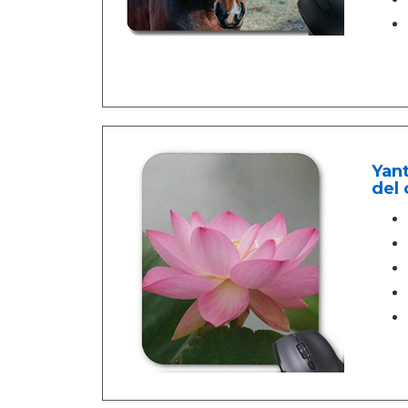
Yant
del 