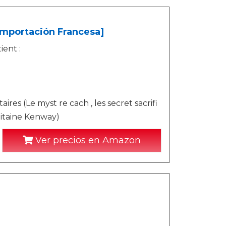
[Importación Francesa]
ient :
ires (Le myst re cach , les secret sacrifi
pitaine Kenway)
Ver precios en Amazon