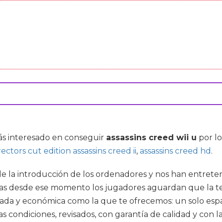
tás interesado en conseguir
assassins creed wii u
por l
rectors cut edition assassins creed ii
,
assassins creed hd
.
e la introducción de los ordenadores y nos han entrete
, mas desde ese momento los jugadores aguardan que la 
iada y económica como la que te ofrecemos: un solo espa
condiciones, revisados, con garantía de calidad y con la