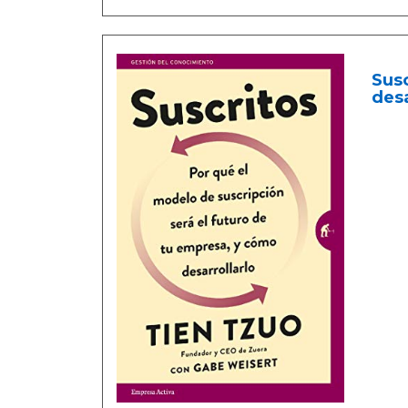
Susc
desa