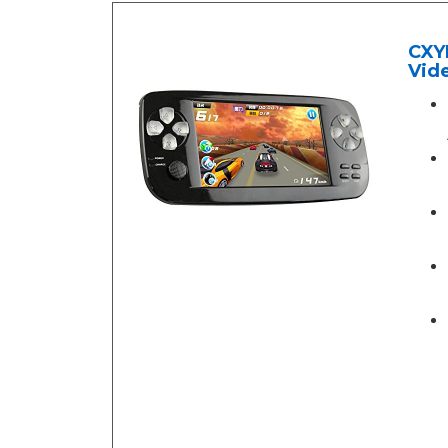
CXYP
Vid