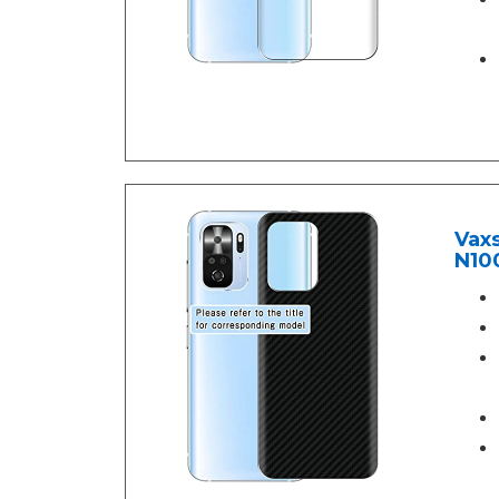
Vaxs
N100