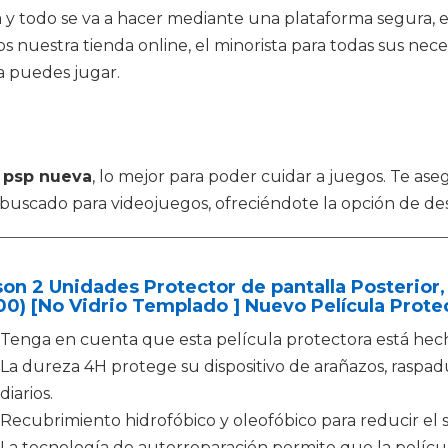
nea y todo se va a hacer mediante una plataforma segura,
os nuestra tienda online, el minorista para todas sus ne
a puedes jugar.
o
psp nueva
, lo mejor para poder cuidar a juegos. Te as
s buscado para videojuegos, ofreciéndote la opción de de
on 2 Unidades Protector de pantalla Posterior
0) [No Vidrio Templado ] Nuevo Película Protec
Tenga en cuenta que esta película protectora está hecha
La dureza 4H protege su dispositivo de arañazos, raspad
diarios.
Recubrimiento hidrofóbico y oleofóbico para reducir el su
La tecnología de autorreparación permite que la pelíc