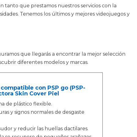
 en tanto que prestamos nuestros servicios con la
cesidades. Tenemos los últimos y mejores videojuegos y
eguramos que llegarás a encontrar la mejor selección
scubrir diferentes modelos y marcas.
, compatible con PSP go (PSP-
tora Skin Cover Piel
 de plástico flexible.
uras y signos normales de desgaste
dor y reducir las huellas dactilares.
ula se recupere de pequeños arañazos