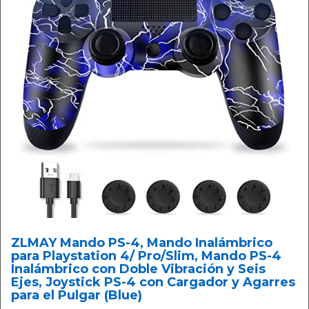
ZLMAY Mando PS-4, Mando Inalámbrico
para Playstation 4/ Pro/Slim, Mando PS-4
Inalámbrico con Doble Vibración y Seis
Ejes, Joystick PS-4 con Cargador y Agarres
para el Pulgar (Blue)