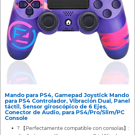
Mando para PS4, Gamepad Joystick Mando
para PS4 Controlador, Vibración Dual, Panel
táctil, Sensor giroscópico de 6 Ejes,
Conector de Audio, para PS4/Pro/Slim/PC
Console
? 【Perfectamente compatible con consolas】: