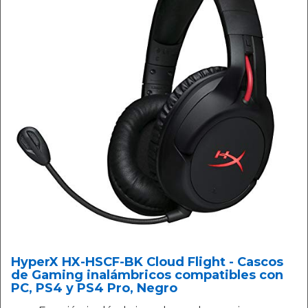
HyperX HX-HSCF-BK Cloud Flight - Cascos
de Gaming inalámbricos compatibles con
PC, PS4 y PS4 Pro, Negro