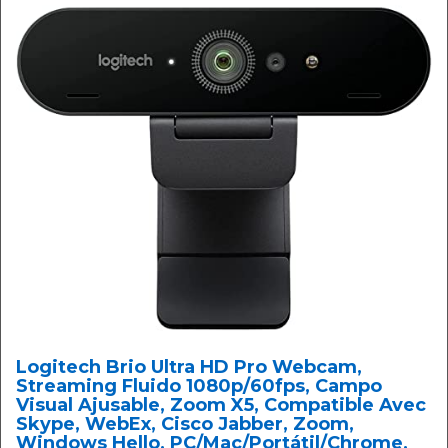
Logitech Brio Ultra HD Pro Webcam,
Streaming Fluido 1080p/60fps, Campo
Visual Ajusable, Zoom X5, Compatible Avec
Skype, WebEx, Cisco Jabber, Zoom,
Windows Hello, PC/Mac/Portátil/Chrome,