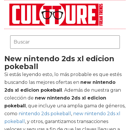
New nintendo 2ds xl edicion
pokeball
Si estás leyendo esto, lo más probable es que estés
buscando las mejores ofertas en
new nintendo
2ds xl edicion pokeball
. Además de nuestra gran
colección de
new nintendo 2ds xl edicion
pokeball
, que incluye una amplia gama de géneros,
como
nintendo 2ds pokeball
,
new nintendo 2ds xl
pokeball
, y otros, garantizamos transacciones
veloces y seguras a fin de que las claves lleguen a