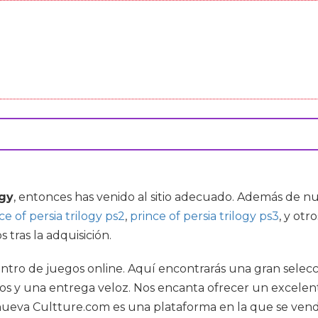
ogy
, entonces has venido al sitio adecuado. Además de n
ce of persia trilogy ps2
,
prince of persia trilogy ps3
, y otr
 tras la adquisición.
entro de juegos online. Aquí encontrarás una gran selec
os y una entrega veloz. Nos encanta ofrecer un excelent
ueva Cultture.com es una plataforma en la que se vende