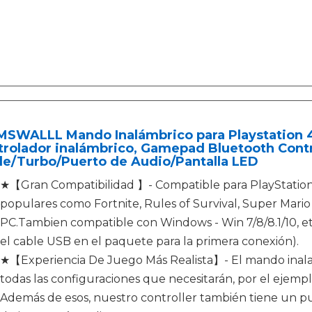
MSWALLL Mando Inalámbrico para Playstation 4
rolador inalámbrico, Gamepad Bluetooth Contr
le/Turbo/Puerto de Audio/Pantalla LED
★【Gran Compatibilidad 】- Compatible para PlayStation 
populares como Fortnite, Rules of Survival, Super Mari
PC.Tambien compatible con Windows - Win 7/8/8.1/10, etc.
el cable USB en el paquete para la primera conexión).
★【Experiencia De Juego Más Realista】- El mando inala
todas las configuraciones que necesitarán, por el ejemplo
Además de esos, nuestro controller también tiene un pu