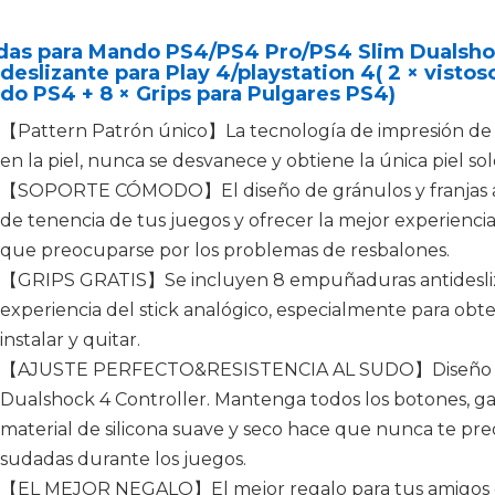
das para Mando PS4/PS4 Pro/PS4 Slim Dualshock
deslizante para Play 4/playstation 4( 2 × visto
o PS4 + 8 × Grips para Pulgares PS4)
【Pattern Patrón único】La tecnología de impresión de 
en la piel, nunca se desvanece y obtiene la única piel sol
【SOPORTE CÓMODO】El diseño de gránulos y franjas a
de tenencia de tus juegos y ofrecer la mejor experiencia
que preocuparse por los problemas de resbalones.
【GRIPS GRATIS】Se incluyen 8 empuñaduras antideslizan
experiencia del stick analógico, especialmente para obte
instalar y quitar.
【AJUSTE PERFECTO&RESISTENCIA AL SUDO】Diseño espec
Dualshock 4 Controller. Mantenga todos los botones, gati
material de silicona suave y seco hace que nunca te pr
sudadas durante los juegos.
【EL MEJOR NEGALO】El mejor regalo para tus amigos de