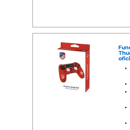
Fund
Thum
ofic