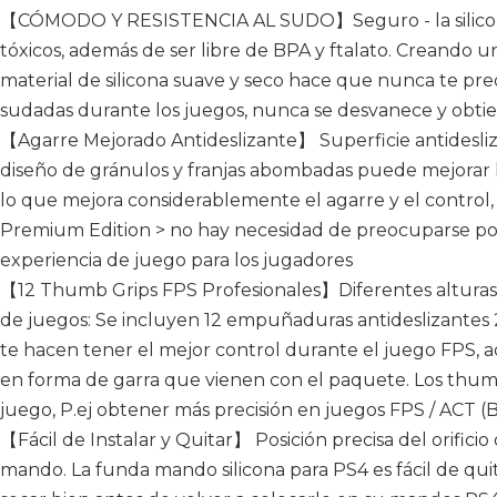
【CÓMODO Y RESISTENCIA AL SUDO】Seguro - la silicona e
tóxicos, además de ser libre de BPA y ftalato. Creando 
material de silicona suave y seco hace que nunca te pr
sudadas durante los juegos, nunca se desvanece y obtien
【Agarre Mejorado Antideslizante】 Superficie antidesliz
diseño de gránulos y franjas abombadas puede mejorar l
lo que mejora considerablemente el agarre y el control,
Premium Edition > no hay necesidad de preocuparse por
experiencia de juego para los jugadores
【12 Thumb Grips FPS Profesionales】Diferentes alturas p
de juegos: Se incluyen 12 empuñaduras antideslizantes 2
te hacen tener el mejor control durante el juego FPS, a
en forma de garra que vienen con el paquete. Los thum
juego, P.ej obtener más precisión en juegos FPS / ACT (B
【Fácil de Instalar y Quitar】 Posición precisa del orificio
mando. La funda mando silicona para PS4 es fácil de qui