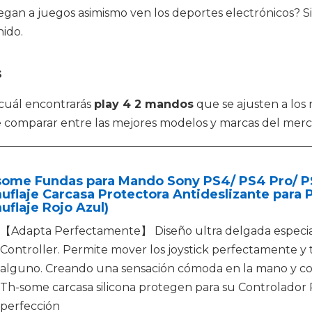
egan a juegos asimismo ven los deportes electrónicos? S
ido.
s
l cuál encontrarás
play 4 2 mandos
que se ajusten a los 
e comparar entre las mejores modelos y marcas del merc
some Fundas para Mando Sony PS4/ PS4 Pro/ PS
flaje Carcasa Protectora Antideslizante para Pl
flaje Rojo Azul)
【Adapta Perfectamente】 Diseño ultra delgada especial
Controller. Permite mover los joystick perfectamente y t
alguno. Creando una sensación cómoda en la mano y con 
Th-some carcasa silicona protegen para su Controlador P
perfección