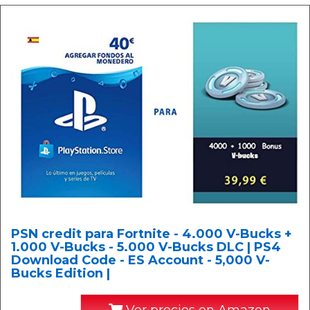
PSN credit para Fortnite - 4.000 V-Bucks +
1.000 V-Bucks - 5.000 V-Bucks DLC | PS4
Download Code - ES Account - 5,000 V-
Bucks Edition |