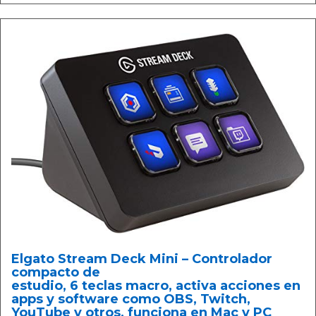
Elgato Stream Deck Mini – Controlador
compacto de
estudio, 6 teclas macro, activa acciones en
apps y software como OBS, Twitch, ​
YouTube y otros, funciona en Mac y PC