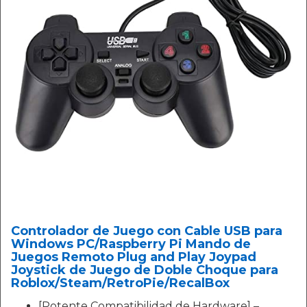
Controlador de Juego con Cable USB para
Windows PC/Raspberry Pi Mando de
Juegos Remoto Plug and Play Joypad
Joystick de Juego de Doble Choque para
Roblox/Steam/RetroPie/RecalBox
[Potente Compatibilidad de Hardware] –