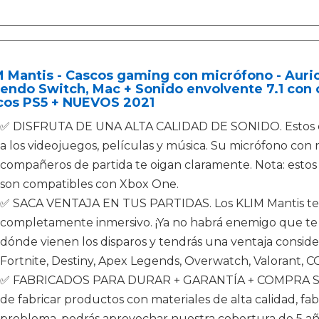
 Mantis - Cascos gaming con micrófono - Auric
endo Switch, Mac + Sonido envolvente 7.1 con 
cos PS5 + NUEVOS 2021
✅ DISFRUTA DE UNA ALTA CALIDAD DE SONIDO. Estos c
a los videojuegos, películas y música. Su micrófono con
compañeros de partida te oigan claramente. Nota: estos
son compatibles con Xbox One.
✅ SACA VENTAJA EN TUS PARTIDAS. Los KLIM Mantis te 
completamente inmersivo. ¡Ya no habrá enemigo que te
dónde vienen los disparos y tendrás una ventaja conside
Fortnite, Destiny, Apex Legends, Overwatch, Valorant,
✅ FABRICADOS PARA DURAR + GARANTÍA + COMPRA SI
de fabricar productos con materiales de alta calidad, fab
problema, podrás aprovechar nuestra cobertura de 5 años.