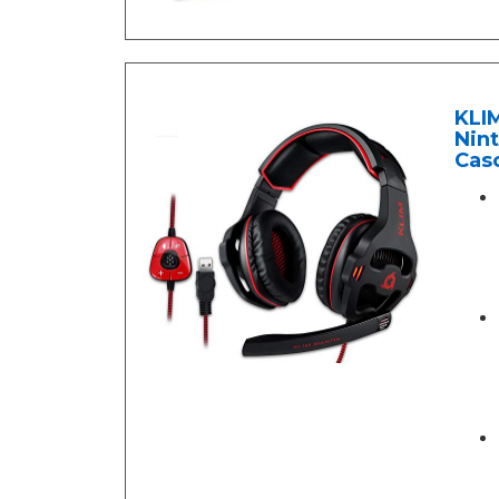
KLIM
Nint
Cas