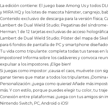
La edición contiene: El juego base Among Us y todos DLC: 
y MIRA HQ y los lotes de mascota hámster, cangrejo, babo
Contenido exclusivo de descarga para la versión física; 
Lambert de Dual Wield Studio; Pegatinas del síndrome d
Herman; 1 de 12 tarjetas exclusivas de acceso holográfi
Lambert de Dual Wield Studio; Póster del mapa de Skel
para 6 fondos de pantalla de PC y smartphone diseñados
Tu vida como tripulante: completa todas tus tareas en l
impostores! Informa sobre los cadáveres y convoca reun
expulsar a los impostores. ¡Elige bien!
Si juegas como impostor: ¡causa el caos, muévete con sigi
ganar tienes que matar a todos los tripulantes. ¡Domina e
Personalización: ¡juega como quieras! Añade más impostor
más. Y con estilo, porque puedes elegir tu color, tu traje
Conexión entre plataformas: ¡juega con tus amigos sin im
Nintendo Switch, PC, Android o iOS!