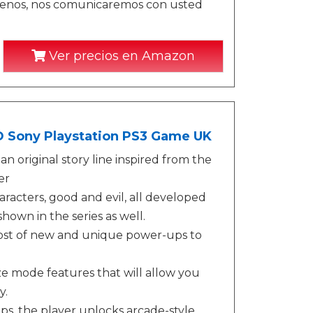
ctenos, nos comunicaremos con usted
Ver precios en Amazon
 Sony Playstation PS3 Game UK
an original story line inspired from the
er
racters, good and evil, all developed
hown in the series as well.
host of new and unique power-ups to
 mode features that will allow you
y.
ps, the player unlocks arcade-style