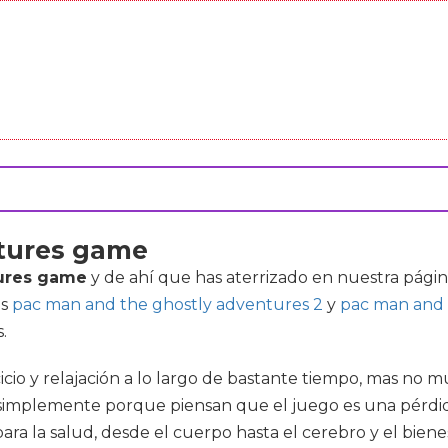
tures game
tures game
y de ahí que has aterrizado en nuestra págin
es
pac man and the ghostly adventures 2
y
pac man and 
.
cio y relajación a lo largo de bastante tiempo, mas no m
simplemente porque piensan que el juego es una pérdid
para la salud, desde el cuerpo hasta el cerebro y el bie