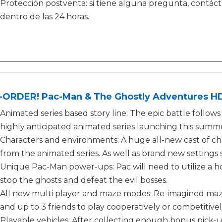
Protección postventa: si tiene alguna pregunta, contá
dentro de las 24 horas.
-ORDER! Pac-Man & The Ghostly Adventures HD
Animated series based story line: The epic battle follows 
highly anticipated animated series launching this summ
Characters and environments: A huge all-new cast of cha
from the animated series. As well as brand new settings s
Unique Pac-Man power-ups: Pac will need to utilize a 
stop the ghosts and defeat the evil bosses.
All new multi player and maze modes: Re-imagined maze
and up to 3 friends to play cooperatively or competitivel
Playable vehicles: After collecting enough bonus pick-u