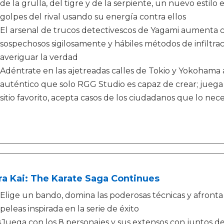
de la grulla, del tigre y de la serpiente, un nuevo estil
golpes del rival usando su energía contra ellos
El arsenal de trucos detectivescos de Yagami aumenta co
sospechosos sigilosamente y hábiles métodos de infiltrac
averiguar la verdad
Adéntrate en las ajetreadas calles de Tokio y Yokohama a
auténtico que solo RGG Studio es capaz de crear; jueg
sitio favorito, acepta casos de los ciudadanos que lo ne
a Kai: The Karate Saga Continues
Elige un bando, domina las poderosas técnicas y afronta
peleas inspirada en la serie de éxito
¡Juega con los 8 personajes y sus extensos con juntos de