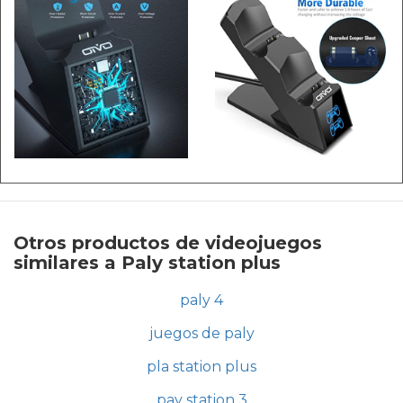
Otros productos de videojuegos
similares a Paly station plus
paly 4
juegos de paly
pla station plus
pay station 3