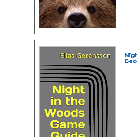
Nigh
Beco