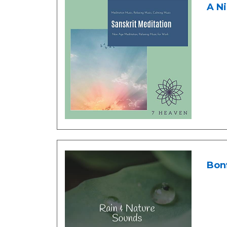
A Ni
Bonf