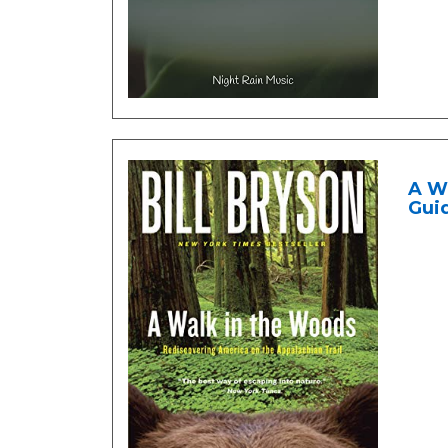
A Wa
Guid