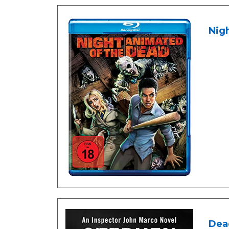
Nigh
Dead