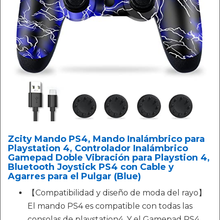
Zcity Mando PS4, Mando Inalámbrico para
Playstation 4, Controlador Inalámbrico
Gamepad Doble Vibración para Playstion 4,
Bluetooth Joystick PS4 con Cable y
Agarres para el Pulgar (Blue)
【Compatibilidad y diseño de moda del rayo】
El mando PS4 es compatible con todas las
consolas de playstation4. Y el Gamepad PS4