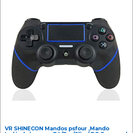
VR SHINECON Mandos psfour ,Mando