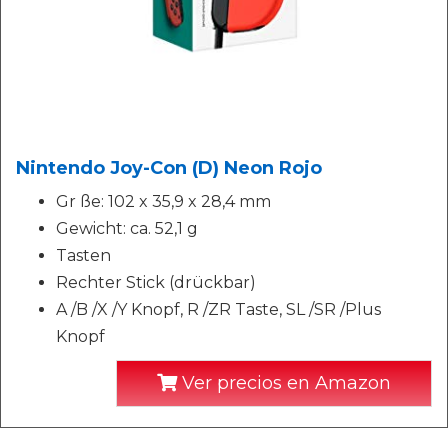
Nintendo Joy-Con (D) Neon Rojo
Gr ße: 102 x 35,9 x 28,4 mm
Gewicht: ca. 52,1 g
Tasten
Rechter Stick (drückbar)
A /B /X /Y Knopf, R /ZR Taste, SL /SR /Plus
Knopf
Ver precios en Amazon