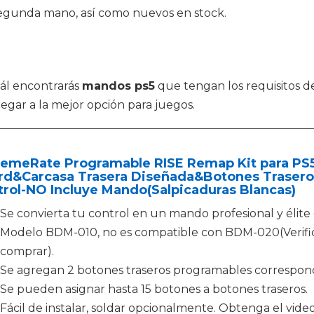
segunda mano, así como nuevos en stock.
cuál encontrarás
mandos ps5
que tengan los requisitos d
legar a la mejor opción para juegos.
remeRate Programable RISE Remap Kit para PS
rd&Carcasa Trasera Diseñada&Botones Traseros 
rol-NO Incluye Mando(Salpicaduras Blancas)
Se convierta tu control en un mando profesional y élite
Modelo BDM-010, no es compatible con BDM-020(Verifiq
comprar).
Se agregan 2 botones traseros programables correspon
Se pueden asignar hasta 15 botones a botones traseros.
Fácil de instalar, soldar opcionalmente. Obtenga el vi