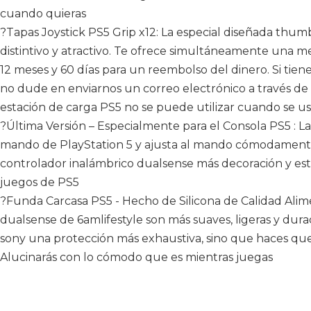
cuando quieras
?Tapas Joystick PS5 Grip x12: La especial diseñada thumb
distintivo y atractivo. Te ofrece simultáneamente una me
12 meses y 60 días para un reembolso del dinero. Si tie
no dude en enviarnos un correo electrónico a través de
estación de carga PS5 no se puede utilizar cuando se usa
?Última Versión – Especialmente para el Consola PS5 : La
mando de PlayStation 5 y ajusta al mando cómodamente. 
controlador inalámbrico dualsense más decoración y estét
juegos de PS5
?Funda Carcasa PS5 - Hecho de Silicona de Calidad Alimen
dualsense de 6amlifestyle son más suaves, ligeras y dura
sony una protección más exhaustiva, sino que haces qu
Alucinarás con lo cómodo que es mientras juegas