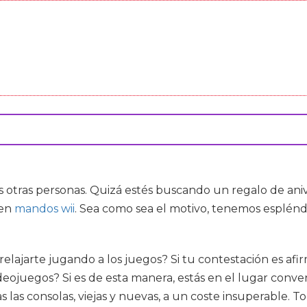
otras personas. Quizá estés buscando un regalo de anive
ien
mandos wii
. Sea como sea el motivo, tenemos esplén
lajarte jugando a los juegos? Si tu contestación es afir
deojuegos? Si es de esta manera, estás en el lugar conv
 las consolas, viejas y nuevas, a un coste insuperable. To