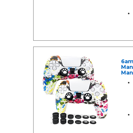
6amL
Mand
Mand