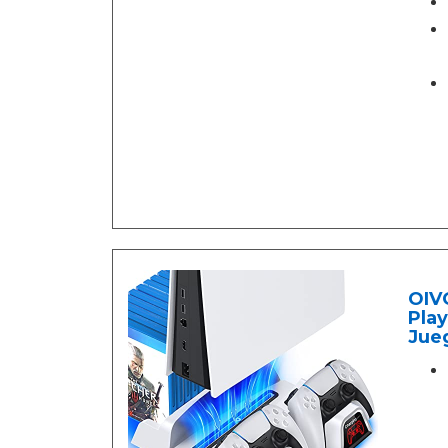
OIVO
Play
Jueg