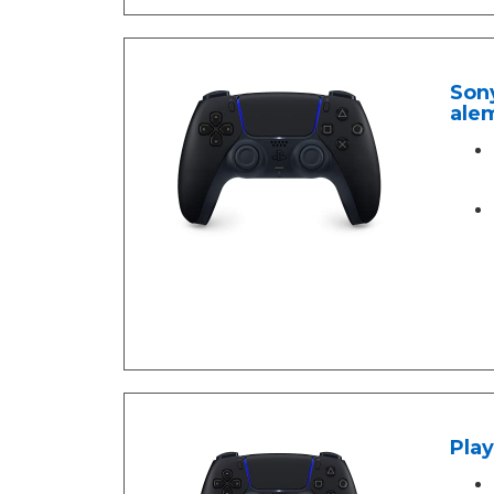
Sony
ale
Play