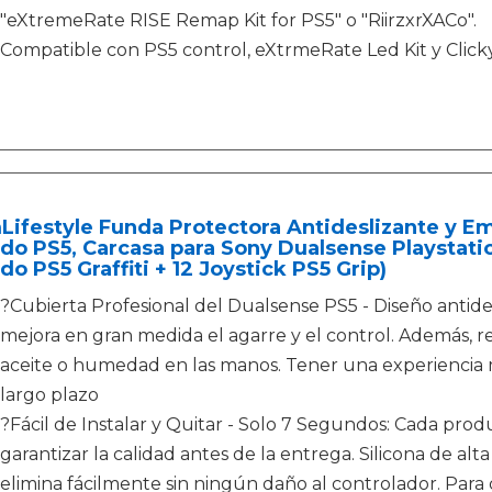
"eXtremeRate RISE Remap Kit for PS5" o "RiirzxrXACo".
Compatible con PS5 control, eXtrmeRate Led Kit y Clicky
ifestyle Funda Protectora Antideslizante y E
o PS5, Carcasa para Sony Dualsense Playstatio
o PS5 Graffiti + 12 Joystick PS5 Grip)
?Cubierta Profesional del Dualsense PS5 - Diseño antide
mejora en gran medida el agarre y el control. Además, 
aceite o humedad en las manos. Tener una experiencia 
largo plazo
?Fácil de Instalar y Quitar - Solo 7 Segundos: Cada pr
garantizar la calidad antes de la entrega. Silicona de alta 
elimina fácilmente sin ningún daño al controlador. Para 