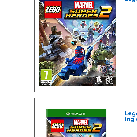
Lego
ingl