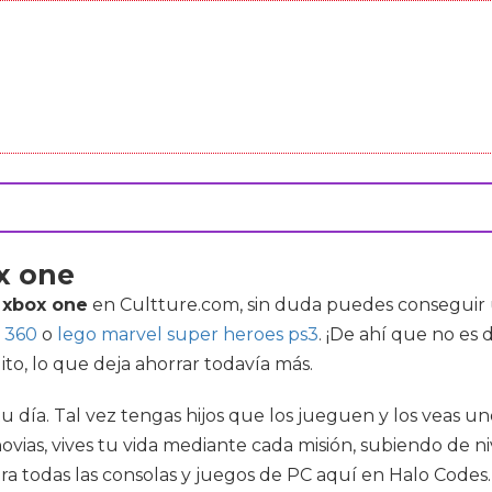
x one
 xbox one
en Cultture.com, sin duda puedes conseguir u
x 360
o
lego marvel super heroes ps3
. ¡De ahí que no es
to, lo que deja ahorrar todavía más.
ía. Tal vez tengas hijos que los jueguen y los veas uno
ovias, vives tu vida mediante cada misión, subiendo de n
a todas las consolas y juegos de PC aquí en Halo Codes. 