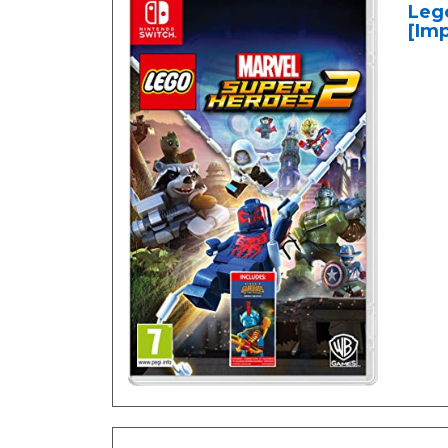
Lego
[Imp