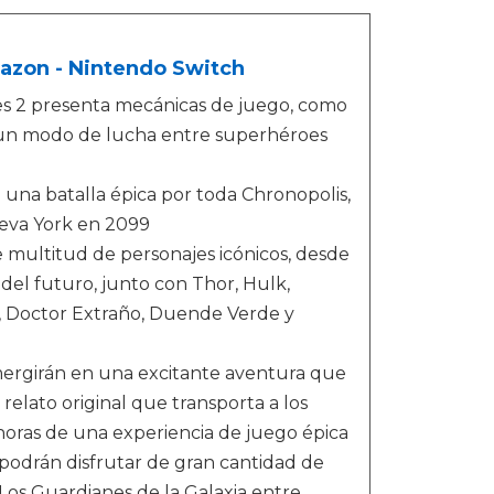
mazon - Nintendo Switch
es 2 presenta mecánicas de juego, como
y un modo de lucha entre superhéroes
una batalla épica por toda Chronopolis,
ueva York en 2099
e multitud de personajes icónicos, desde
el futuro, junto con Thor, Hulk,
l, Doctor Extraño, Duende Verde y
l
mergirán en una excitante aventura que
elato original que transporta a los
oras de una experiencia de juego épica
 podrán disfrutar de gran cantidad de
os Guardianes de la Galaxia entre