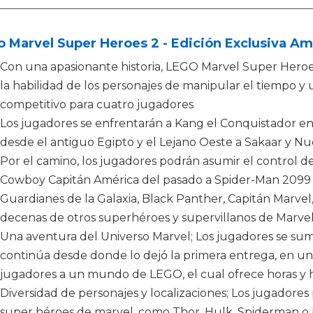
 Marvel Super Heroes 2 - Edición Exclusiva A
Con una apasionante historia, LEGO Marvel Super Hero
la habilidad de los personajes de manipular el tiempo 
competitivo para cuatro jugadores
Los jugadores se enfrentarán a Kang el Conquistador en 
desde el antiguo Egipto y el Lejano Oeste a Sakaar y N
Por el camino, los jugadores podrán asumir el control d
Cowboy Capitán América del pasado a Spider-Man 2099 d
Guardianes de la Galaxia, Black Panther, Capitán Marve
decenas de otros superhéroes y supervillanos de Marve
Una aventura del Universo Marvel; Los jugadores se su
continúa desde donde lo dejó la primera entrega, en un r
jugadores a un mundo de LEGO, el cual ofrece horas y h
Diversidad de personajes y localizaciones; Los jugadores
super héroes de marvel, como Thor, Hulk, Spiderman o L