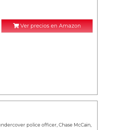
Ver precios en Amazon
dercover police officer, Chase McCain,