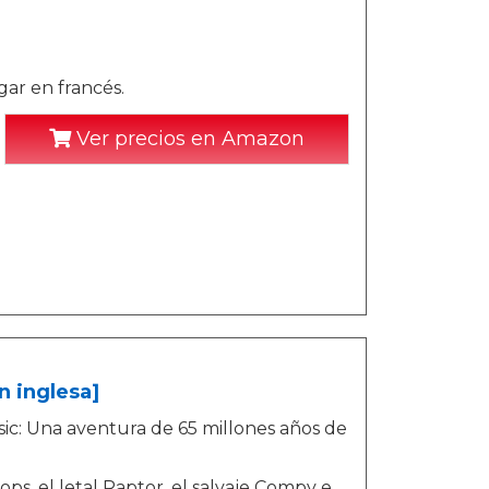
gar en francés.
Ver precios en Amazon
n inglesa]
ic: Una aventura de 65 millones años de
ops, el letal Raptor, el salvaje Compy e