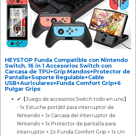
HEYSTOP Funda Compatible con Nintendo
Switch, 16 in 1 Accesorios Switch con
Carcasa de TPU+Grip Mandos+Protector de
Pantalla+Soporte Regulable+Cable
USB+Auriculares+Funda Comfort Grip+6
Pulgar Grips
✔【Juego de accesorios Switch todo en uno】
- 1x Estuche portátil para interruptor de
Nintendo + 1x Carcasa del interruptor de
Nintendo + 1x Protector de pantalla para
interruptor + 2x Funda Comfort Grip + 1x Un