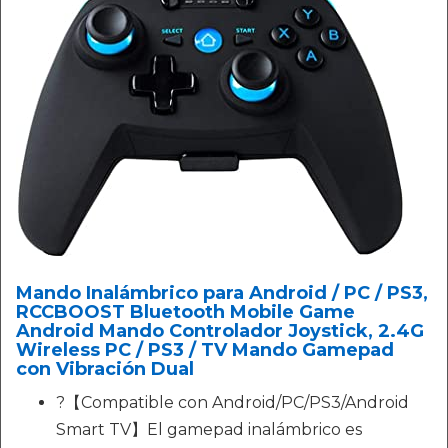
Mando Inalámbrico para Android / PC / PS3,
RCCBOOST Bluetooth Mobile Game
Android Mando Controlador Joystick, 2.4G
Wireless PC / PS3 / TV Mando Gamepad
con Vibración Dual
?【Compatible con Android/PC/PS3/Android
Smart TV】El gamepad inalámbrico es