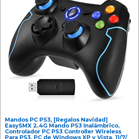
Mandos PC PS3, [Regalos Navidad]
EasySMX 2.4G Mando PS3 Inalámbrico,
Controlador PC PS3 Controller Wireless
Para PS3, PC de Windows XP y Vista, 11/7/