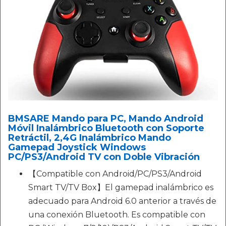
BMSARE Mando para PC, Mando Android
Móvil Inalámbrico Bluetooth con Soporte
Retráctil, 2,4G Inalámbrico Mando
Gamepad Joystick Windows
PC/PS3/Android TV con Doble Vibración
【Compatible con Android/PC/PS3/Android
Smart TV/TV Box】El gamepad inalámbrico es
adecuado para Android 6.0 anterior a través de
una conexión Bluetooth. Es compatible con