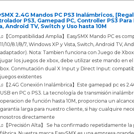
ySMX 2.4G Mandos PC PS3 Inalámbricos, [Regal
rolador PS3, Gamepad PC, Controller PS3 Para 
a, Android TV, Switch y Uso hasta 10M
♫【Compatibilidad Amplia】EasySMX Mando PC es compa
11/10/8.1/8/7, Windows XP y Vista, Switch, Android TV, An
adaptador). Nota: Tambien funciona con Juego de Xbox 3
jugar los juegos de xbox, debe utilizar este mando en el
box. Conmutación dual X Input y Direct Input: compatib
juegos existentes
♫【2.4G Conexión Inalámbrica】Este gamepad pc es 2.4G
USB en PC o PS3. La tecnología de transmisión inalámbri
operacion de función hasta 10M, proporciona un alcance
garantia larga para nuestro cliente, si hay cualquire n
nosotros directamente
♫【Precisión Alta】 Se ha confirmado repetidamente la pr
fábrica. Nuestra marca EasySMX es una empresa grande p