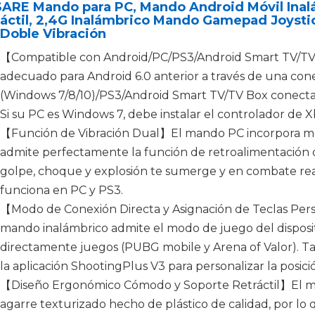
ARE Mando para PC, Mando Android Móvil Inal
ráctil, 2,4G Inalámbrico Mando Gamepad Joys
Doble Vibración
【Compatible con Android/PC/PS3/Android Smart TV/TV
adecuado para Android 6.0 anterior a través de una con
(Windows 7/8/10)/PS3/Android Smart TV/TV Box conecta
Si su PC es Windows 7, debe instalar el controlador de X
【Función de Vibración Dual】El mando PC incorpora mot
admite perfectamente la función de retroalimentación de
golpe, choque y explosión te sumerge y en combate rea
funciona en PC y PS3.
【Modo de Conexión Directa y Asignación de Teclas Per
mando inalámbrico admite el modo de juego del disposit
directamente juegos (PUBG mobile y Arena of Valor). Ta
la aplicación ShootingPlus V3 para personalizar la posic
【Diseño Ergonómico Cómodo y Soporte Retráctil】El ma
agarre texturizado hecho de plástico de calidad, por lo