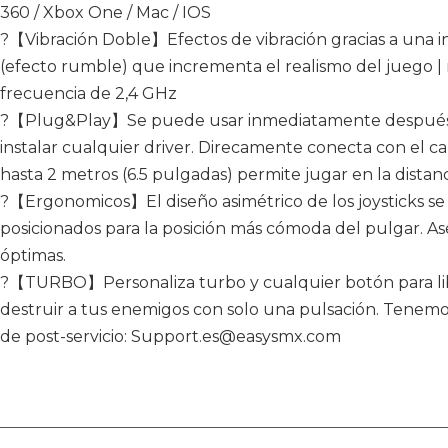
360 / Xbox One / Mac / IOS
?【Vibración Doble】Efectos de vibración gracias a una i
(efecto rumble) que incrementa el realismo del juego |
frecuencia de 2,4 GHz
?【Plug&Play】Se puede usar inmediatamente después de r
instalar cualquier driver. Direcamente conecta con el c
hasta 2 metros (6.5 pulgadas) permite jugar en la distanc
?【Ergonomicos】El diseño asimétrico de los joysticks se
posicionados para la posición más cómoda del pulgar. 
óptimas.
?【TURBO】Personaliza turbo y cualquier botón para libe
destruir a tus enemigos con solo una pulsación. Tenemos 
de post-servicio: Support.es@easysmx.com