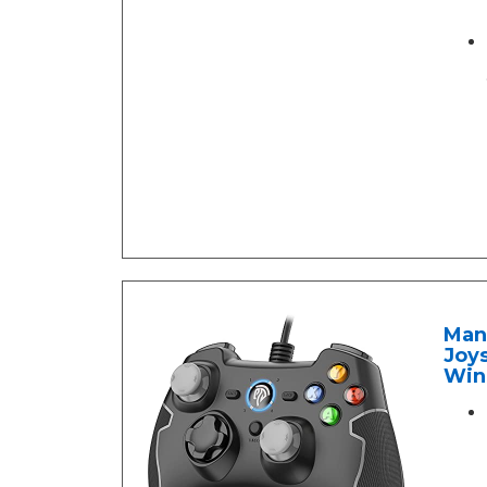
Man
Joy
Wind