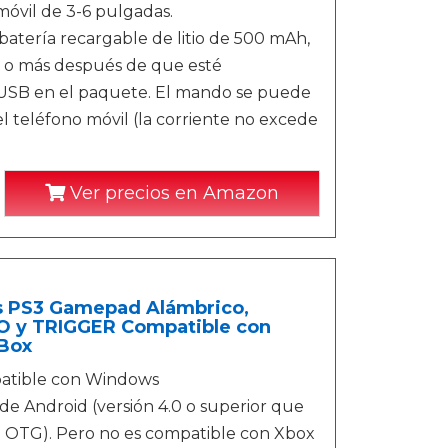
móvil de 3-6 pulgadas.
atería recargable de litio de 500 mAh,
s o más después de que esté
USB en el paquete. El mando se puede
l teléfono móvil (la corriente no excede
Ver precios en Amazon
s PS3 Gamepad Alámbrico,
BO y TRIGGER Compatible con
 Box
patible con Windows
l de Android (versión 4.0 o superior que
n OTG). Pero no es compatible con Xbox