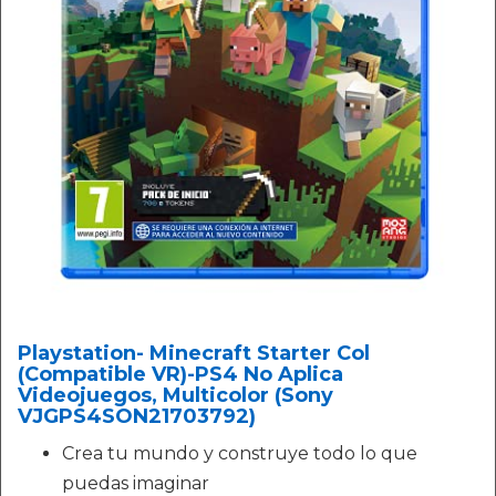
Playstation- Minecraft Starter Col
(Compatible VR)-PS4 No Aplica
Videojuegos, Multicolor (Sony
VJGPS4SON21703792)
Crea tu mundo y construye todo lo que
puedas imaginar