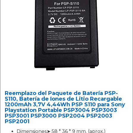
Reemplazo del Paquete de Batería PSP-
S110, Batería de Iones de Litio Recargable
1200mAh 3,7V 4,44Wh PSP S110 para Sony
Playstation Portable PSP3004 PSP3003
PSP3001 PSP3000 PSP2004 PSP2003
PSP2001
Dimensiones➤ 58 * 36 * 9 mm. (aprox.)