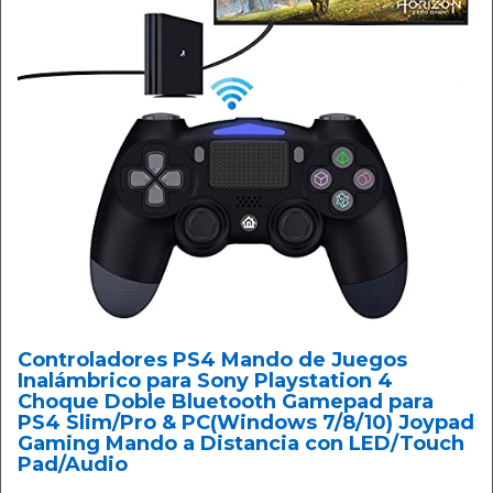
Controladores PS4 Mando de Juegos
Inalámbrico para Sony Playstation 4
Choque Doble Bluetooth Gamepad para
PS4 Slim/Pro & PC(Windows 7/8/10) Joypad
Gaming Mando a Distancia con LED/Touch
Pad/Audio