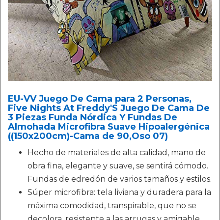
EU-VV Juego De Cama para 2 Personas,
Five Nights At Freddy'S Juego De Cama De
3 Piezas Funda Nórdica Y Fundas De
Almohada Microfibra Suave Hipoalergénica
((150x200cm)-Cama de 90,Oso 07)
Hecho de materiales de alta calidad, mano de
obra fina, elegante y suave, se sentirá cómodo.
Fundas de edredón de varios tamaños y estilos.
Súper microfibra: tela liviana y duradera para la
máxima comodidad, transpirable, que no se
decolora, resistente a las arrugas y amigable