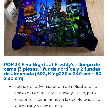
POMJK Five Nights at Freddy's - Juego de
cama (3 piezas, 1 funda nórdica y 2 fundas
de almohada (A02, King220 x 240 cm + 80
x 80 cm)
Hecho de 100% microfibra de poliéster para
una experiencia lujosa, suave y suave, pero
resistente a las arrugas y a la decoloración. La
tela es muy suave al tacto.