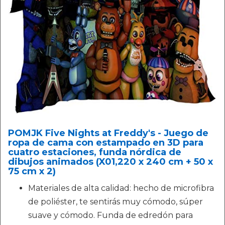
POMJK Five Nights at Freddy's - Juego de
ropa de cama con estampado en 3D para
cuatro estaciones, funda nórdica de
dibujos animados (X01,220 x 240 cm + 50 x
75 cm x 2)
Materiales de alta calidad: hecho de microfibra
de poliéster, te sentirás muy cómodo, súper
suave y cómodo. Funda de edredón para