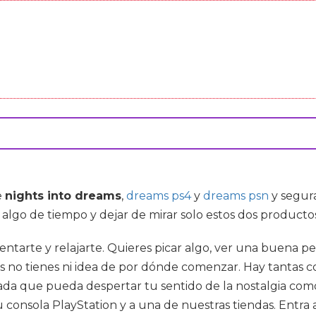
e
nights into dreams
,
dreams ps4
y
dreams psn
y segur
 algo de tiempo y dejar de mirar solo estos dos producto
sentarte y relajarte. Quieres picar algo, ver una buena 
s no tienes ni idea de por dónde comenzar. Hay tantas c
da que pueda despertar tu sentido de la nostalgia como 
consola PlayStation y a una de nuestras tiendas. Entra 