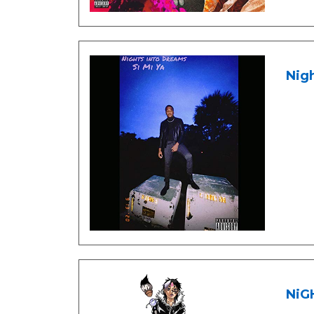
Nigh
NiG