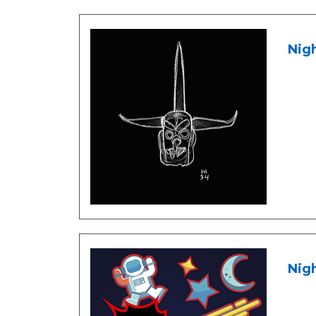
Nigh
Nig