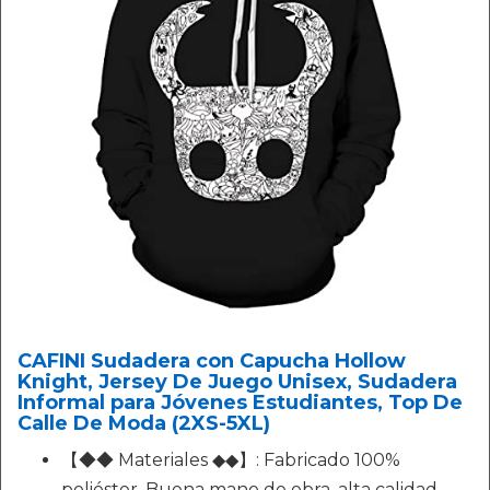
CAFINI Sudadera con Capucha Hollow
Knight, Jersey De Juego Unisex, Sudadera
Informal para Jóvenes Estudiantes, Top De
Calle De Moda (2XS-5XL)
【◆◆ Materiales ◆◆】: Fabricado 100%
poliéster. Buena mano de obra, alta calidad,