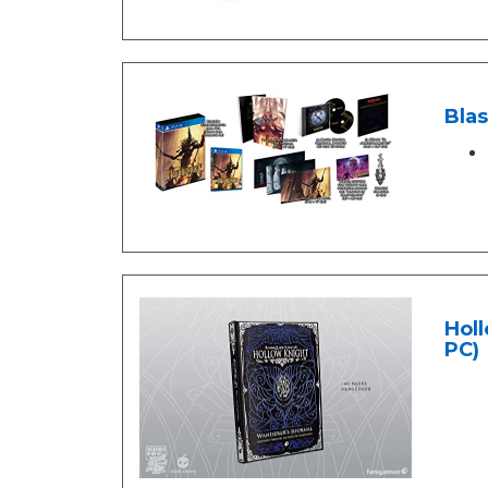
Blas
Holl
PC)