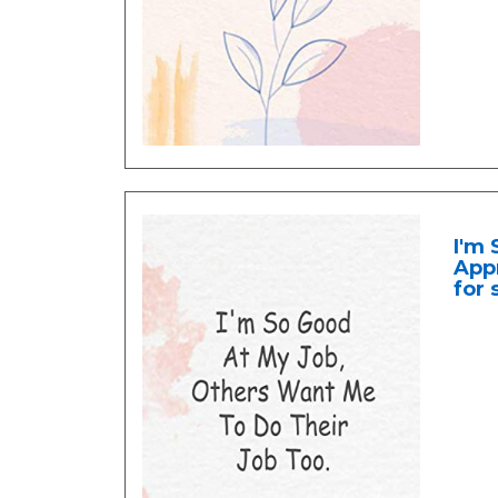
I'm 
Appr
for 