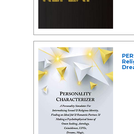
PER
Reli
Dre