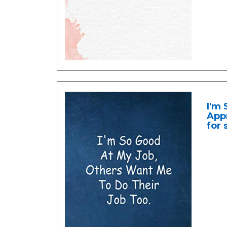
I'm 
Appr
for 