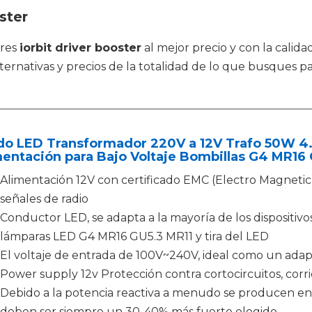
ster
tres
iorbit driver booster
al mejor precio y con la calid
ernativas y precios de la totalidad de lo que busques pa
ido LED Transformador 220V a 12V Trafo 50W 4.
entación para Bajo Voltaje Bombillas G4 MR16 
Alimentación 12V con certificado EMC (Electro Magnetic C
señales de radio
Conductor LED, se adapta a la mayoría de los dispositivo
lámparas LED G4 MR16 GU5.3 MR11 y tira del LED
El voltaje de entrada de 100V~240V, ideal como un adapt
Power supply 12v Protección contra cortocircuitos, corri
Debido a la potencia reactiva a menudo se producen en 
deben ser siempre un 30-40% más fuerte elegido.