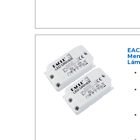
EAC
Men
Lám