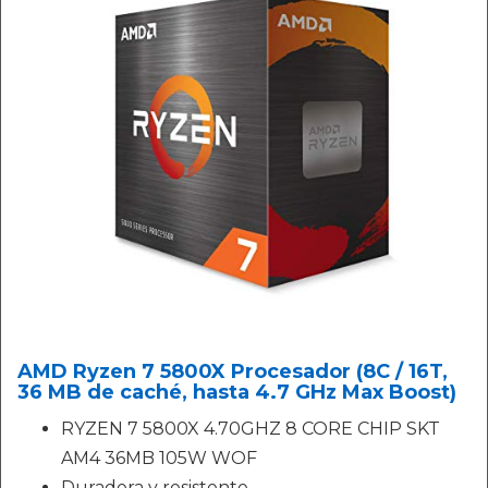
AMD Ryzen 7 5800X Procesador (8C / 16T,
36 MB de caché, hasta 4.7 GHz Max Boost)
RYZEN 7 5800X 4.70GHZ 8 CORE CHIP SKT
AM4 36MB 105W WOF
Duradera y resistente