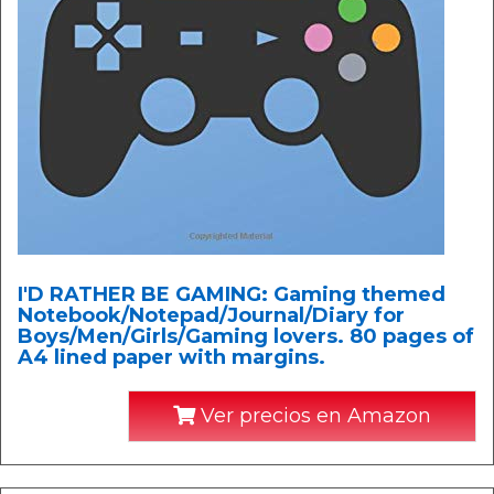
I'D RATHER BE GAMING: Gaming themed
Notebook/Notepad/Journal/Diary for
Boys/Men/Girls/Gaming lovers. 80 pages of
A4 lined paper with margins.
Ver precios en Amazon