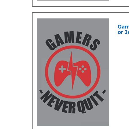
Game
or J