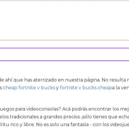
de ahí que has aterrizado en nuestra página. No resulta 
es
cheap fortnite v bucks
y
fortnite v bucks cheap
a la ve
 juegos para videoconsolas? Acá podrás encontrar los mejor
s tradicionales a grandes precios. ¡sólo tienes que ech
ritu rico y libre. No es solo una fantasía - con los video