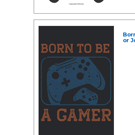
Born
or J