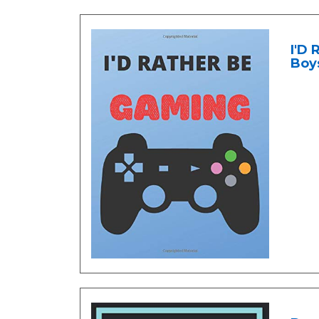
I'D
Boys