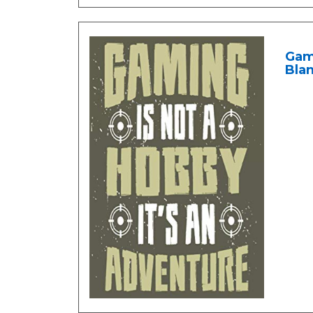
Gami
Blan