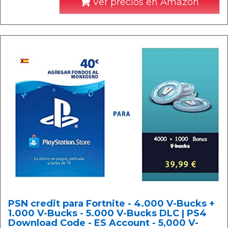
Ver precios en Amazon
PSN credit para Fortnite - 4.000 V-Bucks +
1.000 V-Bucks - 5.000 V-Bucks DLC | PS4
Download Code - ES Account - 5,000 V-