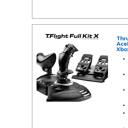
Thru
Ace
Xbox