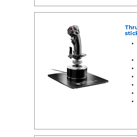
Thru
stic