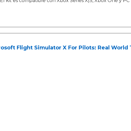
El kit es compatible con Xbox Series X|S, Xbox One y PC
osoft Flight Simulator X For Pilots: Real World 