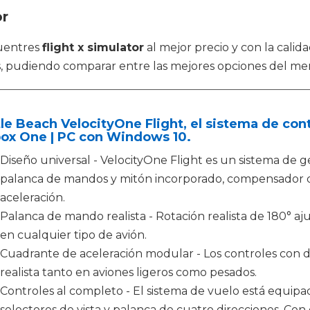
or
uentres
flight x simulator
al mejor precio y con la calid
s, pudiendo comparar entre las mejores opciones del me
le Beach VelocityOne Flight, el sistema de cont
box One | PC con Windows 10.
Diseño universal - VelocityOne Flight es un sistema de 
palanca de mandos y mitón incorporado, compensador d
aceleración.
Palanca de mando realista - Rotación realista de 180° aj
en cualquier tipo de avión.
Cuadrante de aceleración modular - Los controles con d
realista tanto en aviones ligeros como pesados.
Controles al completo - El sistema de vuelo está equipa
selectores de vista y palanca de cuatro direcciones. Con 