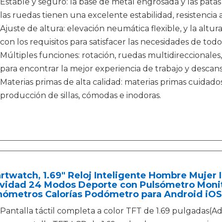
Estable y seguro: la base de metal engrosada y las patas d
las ruedas tienen una excelente estabilidad, resistencia al
Ajuste de altura: elevación neumática flexible, y la altu
con los requisitos para satisfacer las necesidades de todo
Múltiples funciones: rotación, ruedas multidireccionales,
para encontrar la mejor experiencia de trabajo y descans
Materias primas de alta calidad: materias primas cuidad
producción de sillas, cómodas e inodoras.
twatch, 1.69" Reloj Inteligente Hombre Mujer
ividad 24 Modos Deporte con Pulsómetro Monit
nómetros Calorías Podómetro para Android iOS
Pantalla táctil completa a color TFT de 1.69 pulgadas(A