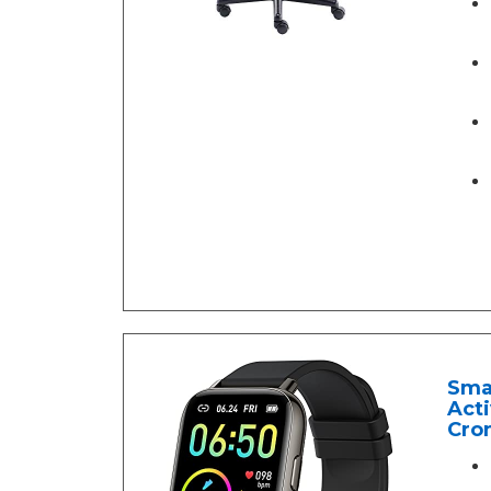
Smar
Act
Cro