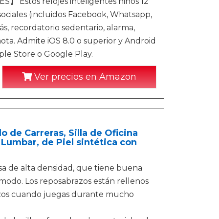
stos relojes inteligentes niños 12
sociales (incluidos Facebook, Whatsapp,
ás, recordatorio sedentario, alarma,
ota. Admite iOS 8.0 o superior y Android
ple Store o Google Play.
Ver precios en Amazon
lo de Carreras, Silla de Oficina
 Lumbar, de Piel sintética con
sa de alta densidad, que tiene buena
ómodo. Los reposabrazos están rellenos
azos cuando juegas durante mucho