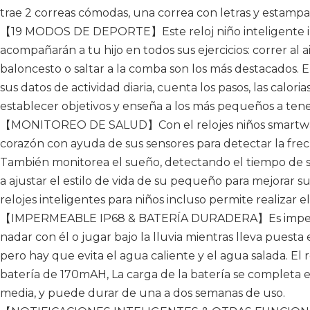
trae 2 correas cómodas, una correa con letras y estampad
【19 MODOS DE DEPORTE】Este reloj niño inteligente i
acompañarán a tu hijo en todos sus ejercicios: correr al air
baloncesto o saltar a la comba son los más destacados. El
sus datos de actividad diaria, cuenta los pasos, las calori
establecer objetivos y enseña a los más pequeños a tener
【MONITOREO DE SALUD】Con el relojes niños smartwatc
corazón con ayuda de sus sensores para detectar la frec
También monitorea el sueño, detectando el tiempo de s
a ajustar el estilo de vida de su pequeño para mejorar su
relojes inteligentes para niños incluso permite realizar 
【IMPERMEABLE IP68 & BATERÍA DURADERA】Es impermea
nadar con él o jugar bajo la lluvia mientras lleva puesta el
pero hay que evita el agua caliente y el agua salada. El 
batería de 170mAH, La carga de la batería se completa 
media, y puede durar de una a dos semanas de uso.