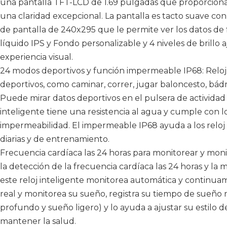
una pantalla TFT-LCD de 1.69 pulgadas que proporciona
una claridad excepcional. La pantalla es tacto suave con
de pantalla de 240x295 que le permite ver los datos de fo
líquido IPS y Fondo personalizable y 4 niveles de brillo 
experiencia visual.
24 modos deportivos y función impermeable IP68: Reloj
deportivos, como caminar, correr, jugar baloncesto, bádm
Puede mirar datos deportivos en el pulsera de actividad o
inteligente tiene una resistencia al agua y cumple con l
impermeabilidad. El impermeable IP68 ayuda a los reloj d
diarias y de entrenamiento.
Frecuencia cardíaca las 24 horas para monitorear y moni
la detección de la frecuencia cardíaca las 24 horas y la 
este reloj inteligente monitorea automática y continua
real y monitorea su sueño, registra su tiempo de sueño 
profundo y sueño ligero) y lo ayuda a ajustar su estilo d
mantener la salud.