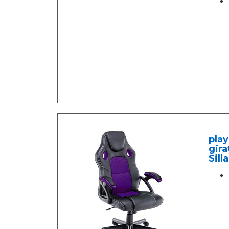
play
gira
Sill