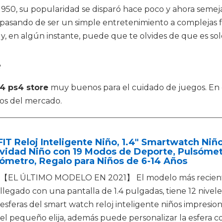
1950, su popularidad se disparó hace poco y ahora semeja
pasando de ser un simple entretenimiento a complejas f
y, en algún instante, puede que te olvides de que es so
e
14 ps4 store
muy buenos para el cuidado de juegos. En e
os del mercado.
FIT Reloj Inteligente Niño, 1.4" Smartwatch Ni
vidad Niño con 19 Modos de Deporte, Pulsómet
ómetro, Regalo para Niños de 6-14 Años
【EL ÚLTIMO MODELO EN 2021】 El modelo más reciente d
llegado con una pantalla de 1.4 pulgadas, tiene 12 nivele
esferas del smart watch reloj inteligente niños impresio
el pequeño elija, además puede personalizar la esfera con