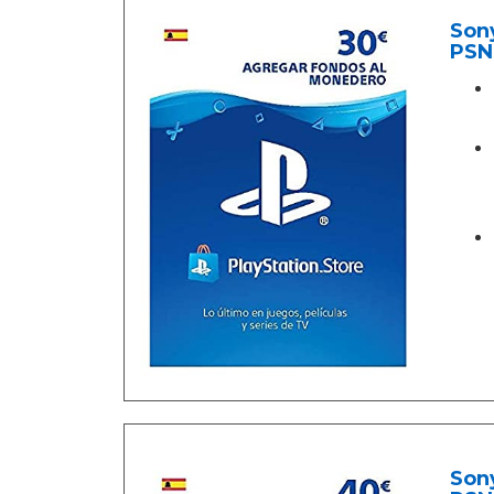
Sony
PSN
Sony